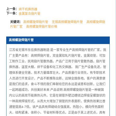
上一条：
烘干机换热器
下一条：
金属复合翅片管
关键词：
高频螺旋焊翅片管
无锡高频螺旋焊翅片管
高频螺旋焊翅
片管厂家
高频螺旋焊翅片管价格
高频螺旋焊翅片管
江苏省无锡市东信换热器制造 是一家专业生产高频焊翅片管的厂家，我
厂主要产品有：高频焊翅片管，双金属铝轧片翅片管，金属绕管，可加
工制作工业、民用翅片管散热器。产品广泛用于翅片管散热器，翅片管
换热器，温室大棚，烘干设备和化工热交换器。 我厂生产设备先进，管
理体系健全完善，技术力量雄厚壮大，产品质量行业领先，有专职技术
人员进行开发设计，产品不断推陈出新，远销全国各地。客户的满意便
是我们的追求，奋斗不惜的我们奉献给您的永远是诚意和创新，让我们
一起跨越成功，共创美好未来 产品说明 高频焊螺旋翅片管是一种被国
内公认的高效节能换热元件。它是在钢管外壁边缠绕边焊接呈螺旋状的
一种高频焊接形式，从而大大增加了钢管的外表面积，使换热效果比普
通管提高4-7倍。该产品具有焊缝结合强度高，热阻小，横向传热面积
大、结构紧凑、体积小、节省材料等优点。正是由于其上述优点，具有