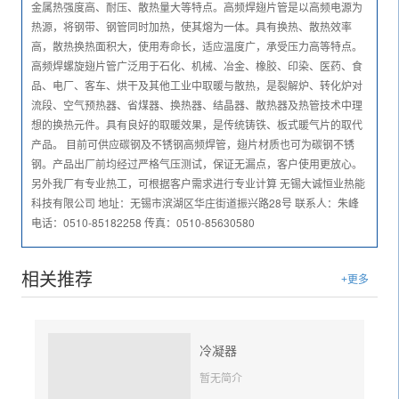
金属热强度高、耐压、散热量大等特点。高频焊翅片管是以高频电源为
热源，将钢带、钢管同时加热，使其熔为一体。具有换热、散热效率
高，散热换热面积大，使用寿命长，适应温度广，承受压力高等特点。
高频焊螺旋翅片管广泛用于石化、机械、冶金、橡胶、印染、医药、食
品、电厂、客车、烘干及其他工业中取暖与散热，是裂解炉、转化炉对
流段、空气预热器、省煤器、换热器、结晶器、散热器及热管技术中理
想的换热元件。具有良好的取暖效果，是传统铸铁、板式暖气片的取代
产品。 目前可供应碳钢及不锈钢高频焊管，翅片材质也可为碳钢不锈
钢。产品出厂前均经过严格气压测试，保证无漏点，客户使用更放心。
另外我厂有专业热工，可根据客户需求进行专业计算 无锡大诚恒业热能
科技有限公司 地址：无锡市滨湖区华庄街道振兴路28号 联系人：朱峰
电话：0510-85182258 传真：0510-85630580
相关推荐
+更多
冷凝器
暂无简介