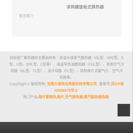
求购螺旋板式换热器
暂无简介
目前我厂散热器的主要品种有：高温水或蒸气散热器（GL型、SRZ型、S
型、U型、SRL型、L型等）、高温导热油散热器（FUL型）、表面空气冷
却器（KL型、TL型）、油冷却器（FL型）、铝制串片式暖气片、空气冷
却器等。
CopyRight © 版权所有:
无锡大诚恒业热能科技有限公司
备案号:
苏ICP备
16008670号-2
热门产品:
翅片管换热,翅片,空气换热器,蒸汽散热器热器